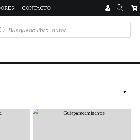
DORES
CONTACTO
úsqueda
e
oductos
RICAS
cias
tario