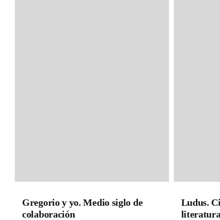
La cruz del sur
Narrativa
Narrativa Clásicos
Narrativa Contemporánea
Poesía
Textos y Pretextos
Gregorio y yo. Medio siglo de
Ludus. Ci
colaboración
literatur