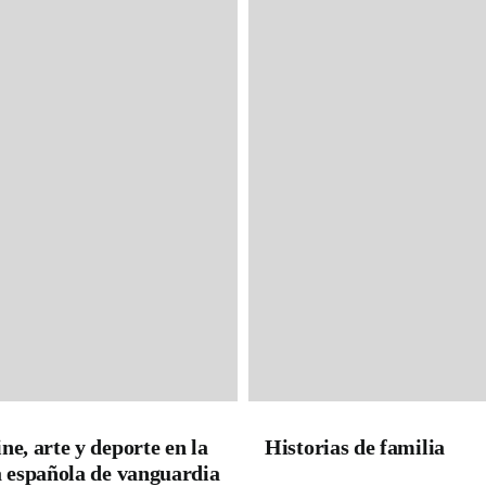
Filosofía Clá
Filosofías
Índika
La cruz del su
La huella son
ne, arte y deporte en la
Historias de familia
a española de vanguardia