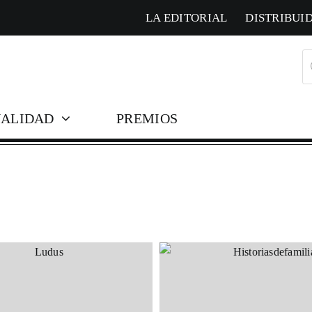
LA EDITORIAL
DISTRIBUI
B
d
pr
ALIDAD
PREMIOS
COLECCIONES HISTÓ
Corresponden
Cosmópolis
El pájaro soli