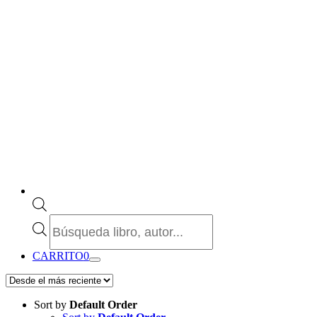
Búsqueda
de
productos
CARRITO
0
Sort by
Default Order