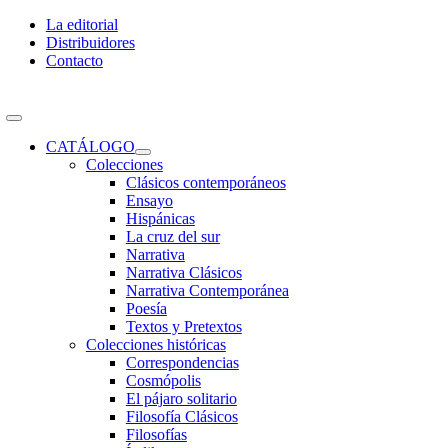
Skip
La editorial
to
Distribuidores
content
Contacto
Toggle
Navigation
CATÁLOGO
Colecciones
Clásicos contemporáneos
Ensayo
Hispánicas
La cruz del sur
Narrativa
Narrativa Clásicos
Narrativa Contemporánea
Poesía
Textos y Pretextos
Colecciones históricas
Correspondencias
Cosmópolis
El pájaro solitario
Filosofía Clásicos
Filosofías