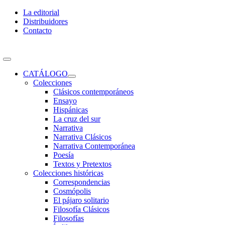
Skip
La editorial
to
Distribuidores
content
Contacto
Toggle
Navigation
CATÁLOGO
Colecciones
Clásicos contemporáneos
Ensayo
Hispánicas
La cruz del sur
Narrativa
Narrativa Clásicos
Narrativa Contemporánea
Poesía
Textos y Pretextos
Colecciones históricas
Correspondencias
Cosmópolis
El pájaro solitario
Filosofía Clásicos
Filosofías