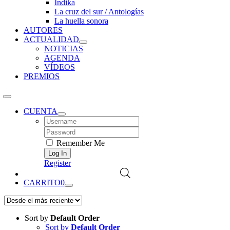
Índika
La cruz del sur / Antologías
La huella sonora
AUTORES
ACTUALIDAD
NOTICIAS
AGENDA
VÍDEOS
PREMIOS
CUENTA
Username:
Password:
Remember Me
Register
CARRITO
0
Sort by
Default Order
Sort by
Default Order