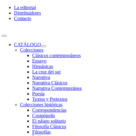
Skip
La editorial
to
Distribuidores
content
Contacto
Toggle
Navigation
CATÁLOGO
Colecciones
Clásicos contemporáneos
Ensayo
Hispánicas
La cruz del sur
Narrativa
Narrativa Clásicos
Narrativa Contemporánea
Poesía
Textos y Pretextos
Colecciones históricas
Correspondencias
Cosmópolis
El pájaro solitario
Filosofía Clásicos
Filosofías