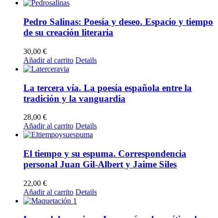
Pedro Salinas: Poesía y deseo. Espacio y tiempo
de su creación literaria
30,00
€
Añadir al carrito
Details
La tercera vía. La poesía española entre la
tradición y la vanguardia
28,00
€
Añadir al carrito
Details
El tiempo y su espuma. Correspondencia
personal Juan Gil-Albert y Jaime Siles
22,00
€
Añadir al carrito
Details