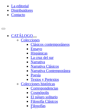
Skip
La editorial
to
Distribuidores
content
Contacto
Toggle
Navigation
CATÁLOGO
Colecciones
Clásicos contemporáneos
Ensayo
Hispánicas
La cruz del sur
Narrativa
Narrativa Clásicos
Narrativa Contemporánea
Poesía
Textos y Pretextos
Colecciones históricas
Correspondencias
Cosmópolis
El pájaro solitario
Filosofía Clásicos
Filosofías