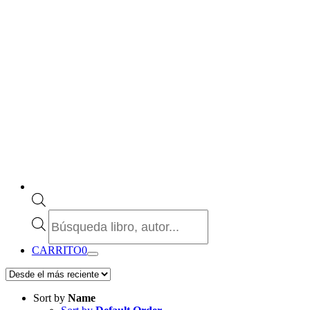
Búsqueda
de
productos
CARRITO
0
Sort by
Name