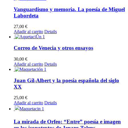
Vanguardismo y memoria. La poesía de Miguel
Labordeta
27,00
€
Añadir al carrito
Details
Correo de Venecia y otros ensayos
30,00
€
Añadir al carrito
Details
Juan Gil-Albert y la poesía española del siglo
XX
25,00
€
Añadir al carrito
Details
La mirada de Orfeo: “Entre” poesía e imagen
en los iconotextos de Jenaro Talens