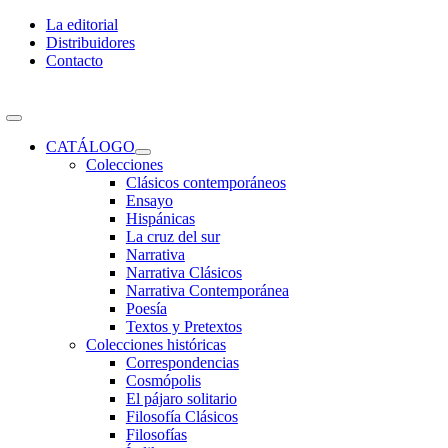
Skip
La editorial
to
Distribuidores
content
Contacto
Toggle
Navigation
CATÁLOGO
Colecciones
Clásicos contemporáneos
Ensayo
Hispánicas
La cruz del sur
Narrativa
Narrativa Clásicos
Narrativa Contemporánea
Poesía
Textos y Pretextos
Colecciones históricas
Correspondencias
Cosmópolis
El pájaro solitario
Filosofía Clásicos
Filosofías