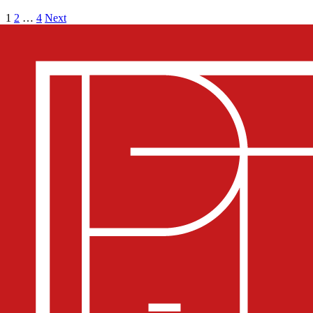
1
2
…
4
Next