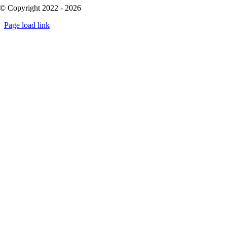
© Copyright 2022 - 2026
Page load link
Go
to
Top