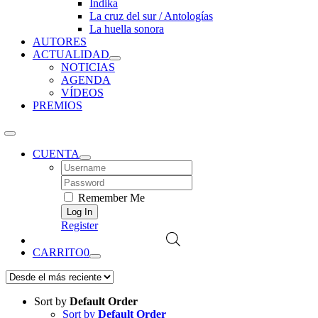
Índika
La cruz del sur / Antologías
La huella sonora
AUTORES
ACTUALIDAD
NOTICIAS
AGENDA
VÍDEOS
PREMIOS
CUENTA
Username:
Password:
Remember Me
Register
CARRITO
0
Sort by
Default Order
Sort by
Default Order