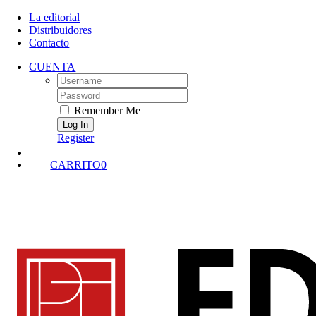
Skip
La editorial
to
Distribuidores
content
Contacto
CUENTA
Username:
Password:
Remember Me
Register
CARRITO
0