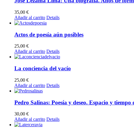
José Lezama Lima: Una biografía. Años de form
35,00
€
Añadir al carrito
Details
Actos de poesía aún posibles
25,00
€
Añadir al carrito
Details
La conciencia del vacío
25,00
€
Añadir al carrito
Details
Pedro Salinas: Poesía y deseo. Espacio y tiempo d
30,00
€
Añadir al carrito
Details