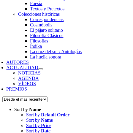
Poesía
Textos y Pretextos
Colecciones históricas
Correspondencias
Cosmópolis
El pájaro solitario
Filosofía Clásicos
Filosofías
Índika
La cruz del sur / Antologías
La huella sonora
AUTORES
ACTUALIDAD
NOTICIAS
AGENDA
VÍDEOS
PREMIOS
Sort by
Name
Sort by
Default Order
Sort by
Name
Sort by
Price
Sort by
Date