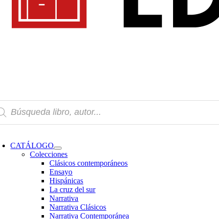
squeda
oductos
oggle
avigation
CATÁLOGO
Colecciones
Clásicos contemporáneos
Ensayo
Hispánicas
La cruz del sur
Narrativa
Narrativa Clásicos
Narrativa Contemporánea