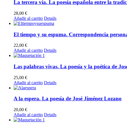
La tercera vía. La poesía española entre la tradi
28,00
€
Añadir al carrito
Details
El tiempo y su espuma. Correspondencia personal
22,00
€
Añadir al carrito
Details
Las palabras vivas. La poesía y la poética de Jos
25,00
€
Añadir al carrito
Details
A la espera. La poesía de José Jiménez Lozano
20,00
€
Añadir al carrito
Details