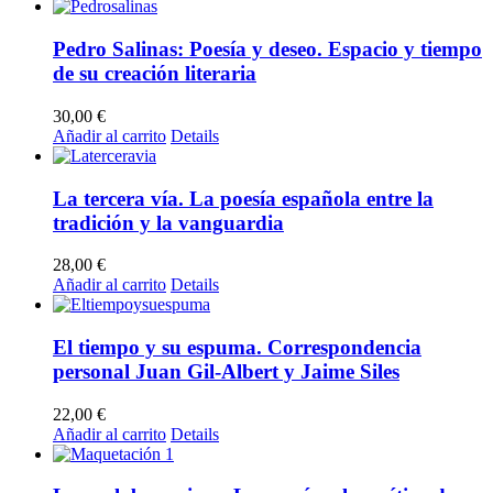
Pedro Salinas: Poesía y deseo. Espacio y tiempo
de su creación literaria
30,00
€
Añadir al carrito
Details
La tercera vía. La poesía española entre la
tradición y la vanguardia
28,00
€
Añadir al carrito
Details
El tiempo y su espuma. Correspondencia
personal Juan Gil-Albert y Jaime Siles
22,00
€
Añadir al carrito
Details