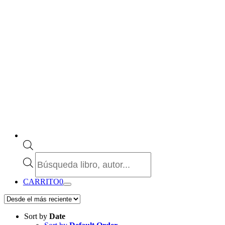
Búsqueda
de
productos
CARRITO
0
Sort by
Date