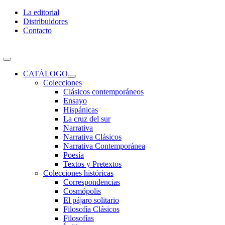
Skip
La editorial
to
Distribuidores
content
Contacto
Toggle
Navigation
CATÁLOGO
Colecciones
Clásicos contemporáneos
Ensayo
Hispánicas
La cruz del sur
Narrativa
Narrativa Clásicos
Narrativa Contemporánea
Poesía
Textos y Pretextos
Colecciones históricas
Correspondencias
Cosmópolis
El pájaro solitario
Filosofía Clásicos
Filosofías