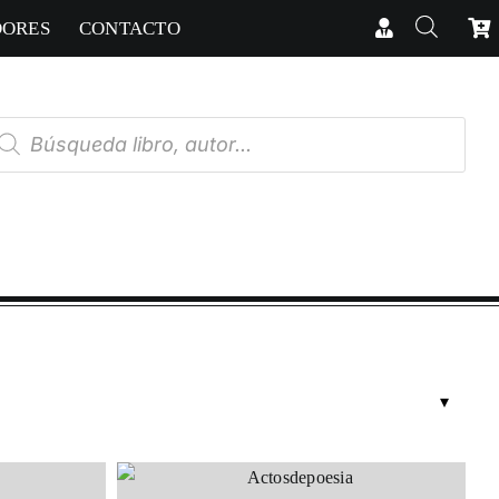
DORES
CONTACTO
úsqueda
e
oductos
RICAS
cias