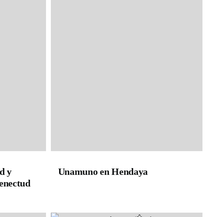
d y
Unamuno en Hendaya
 senectud