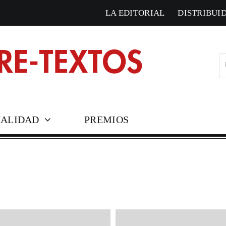
LA EDITORIAL
DISTRIBUI
B
d
pr
ALIDAD
PREMIOS
COLECCIONES HISTÓ
Corresponden
Cosmópolis