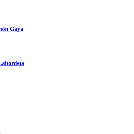
amón Gaya
Labordeta
X