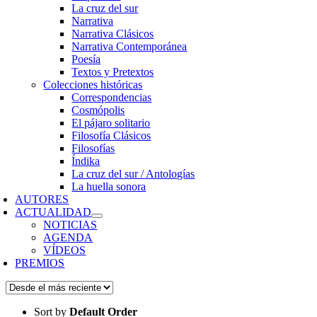
La cruz del sur
Narrativa
Narrativa Clásicos
Narrativa Contemporánea
Poesía
Textos y Pretextos
Colecciones históricas
Correspondencias
Cosmópolis
El pájaro solitario
Filosofía Clásicos
Filosofías
Índika
La cruz del sur / Antologías
La huella sonora
AUTORES
ACTUALIDAD
NOTICIAS
AGENDA
VÍDEOS
PREMIOS
Sort by
Default Order