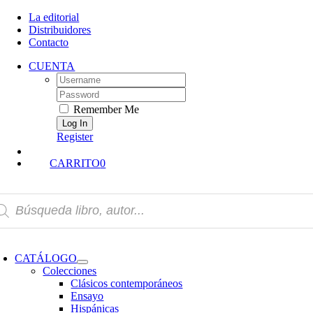
Skip
La editorial
to
Distribuidores
content
Contacto
CUENTA
Username:
Password:
Remember Me
Register
CARRITO
0
squeda
oductos
oggle
avigation
CATÁLOGO
Colecciones
Clásicos contemporáneos
Ensayo
Hispánicas