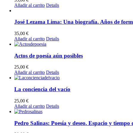
Añadir al carrito
Details
José Lezama Lima: Una biografía. Años de form
35,00
€
Añadir al carrito
Details
Actos de poesía aún posibles
25,00
€
Añadir al carrito
Details
La conciencia del vacío
25,00
€
Añadir al carrito
Details
Pedro Salinas: Poesía y deseo. Espacio y tiempo d