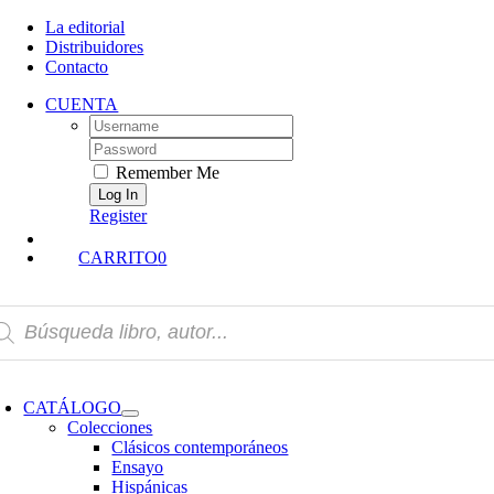
Skip
La editorial
to
Distribuidores
content
Contacto
CUENTA
Username:
Password:
Remember Me
Register
CARRITO
0
squeda
oductos
oggle
avigation
CATÁLOGO
Colecciones
Clásicos contemporáneos
Ensayo
Hispánicas