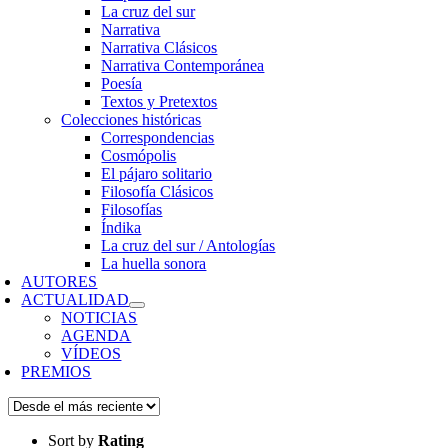
La cruz del sur
Narrativa
Narrativa Clásicos
Narrativa Contemporánea
Poesía
Textos y Pretextos
Colecciones históricas
Correspondencias
Cosmópolis
El pájaro solitario
Filosofía Clásicos
Filosofías
Índika
La cruz del sur / Antologías
La huella sonora
AUTORES
ACTUALIDAD
NOTICIAS
AGENDA
VÍDEOS
PREMIOS
Sort by
Rating