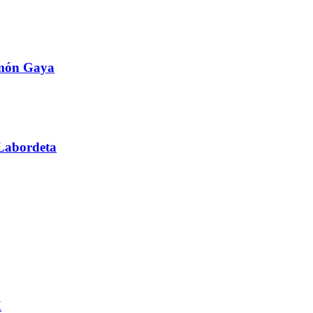
amón Gaya
Labordeta
X