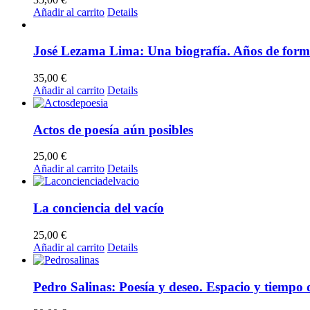
Añadir al carrito
Details
José Lezama Lima: Una biografía. Años de form
35,00
€
Añadir al carrito
Details
Actos de poesía aún posibles
25,00
€
Añadir al carrito
Details
La conciencia del vacío
25,00
€
Añadir al carrito
Details
Pedro Salinas: Poesía y deseo. Espacio y tiempo d