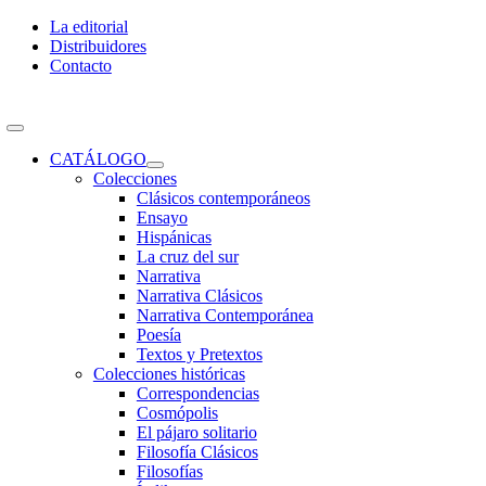
Skip
La editorial
to
Distribuidores
content
Contacto
Toggle
Navigation
CATÁLOGO
Colecciones
Clásicos contemporáneos
Ensayo
Hispánicas
La cruz del sur
Narrativa
Narrativa Clásicos
Narrativa Contemporánea
Poesía
Textos y Pretextos
Colecciones históricas
Correspondencias
Cosmópolis
El pájaro solitario
Filosofía Clásicos
Filosofías