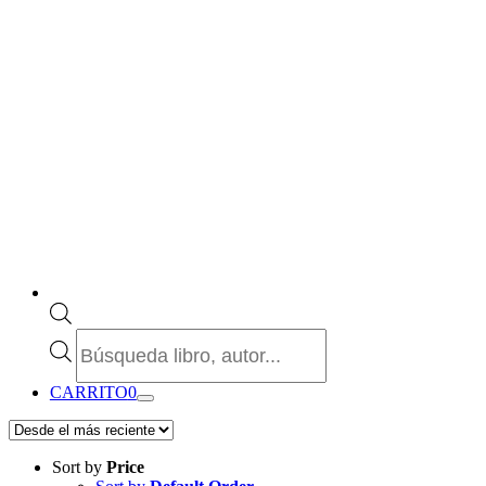
Búsqueda
de
productos
CARRITO
0
Sort by
Price