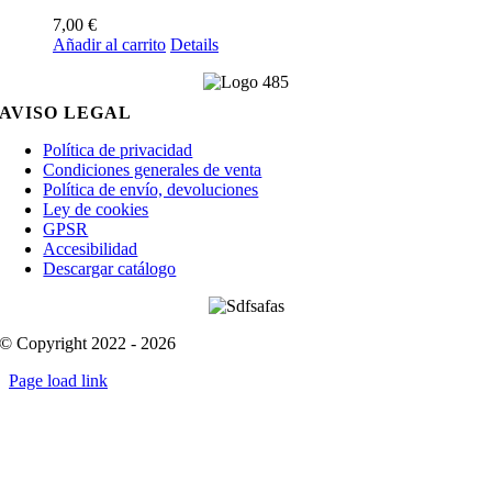
7,00
€
Añadir al carrito
Details
AVISO LEGAL
Política de privacidad
Condiciones generales de venta
Política de envío, devoluciones
Ley de cookies
GPSR
Accesibilidad
Descargar catálogo
© Copyright 2022 - 2026
Page load link
Go
to
Top