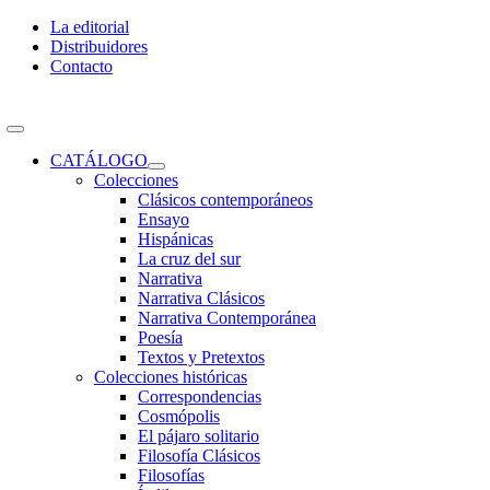
Skip
La editorial
to
Distribuidores
content
Contacto
Toggle
Navigation
CATÁLOGO
Colecciones
Clásicos contemporáneos
Ensayo
Hispánicas
La cruz del sur
Narrativa
Narrativa Clásicos
Narrativa Contemporánea
Poesía
Textos y Pretextos
Colecciones históricas
Correspondencias
Cosmópolis
El pájaro solitario
Filosofía Clásicos
Filosofías