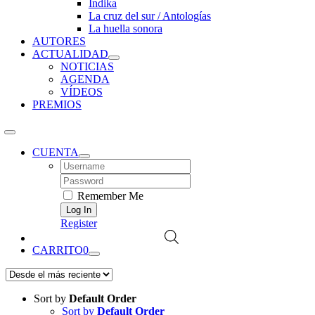
Índika
La cruz del sur / Antologías
La huella sonora
AUTORES
ACTUALIDAD
NOTICIAS
AGENDA
VÍDEOS
PREMIOS
CUENTA
Username:
Password:
Remember Me
Register
CARRITO
0
Sort by
Default Order
Sort by
Default Order