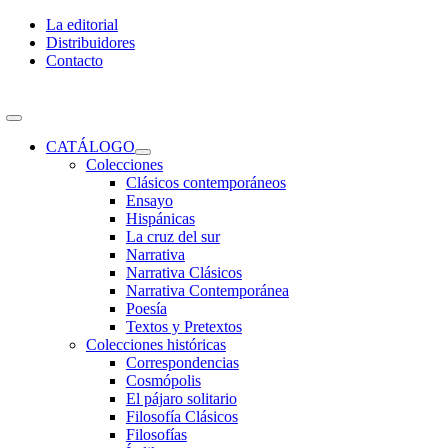
Skip
La editorial
to
Distribuidores
content
Contacto
Toggle
Navigation
CATÁLOGO
Colecciones
Clásicos contemporáneos
Ensayo
Hispánicas
La cruz del sur
Narrativa
Narrativa Clásicos
Narrativa Contemporánea
Poesía
Textos y Pretextos
Colecciones históricas
Correspondencias
Cosmópolis
El pájaro solitario
Filosofía Clásicos
Filosofías