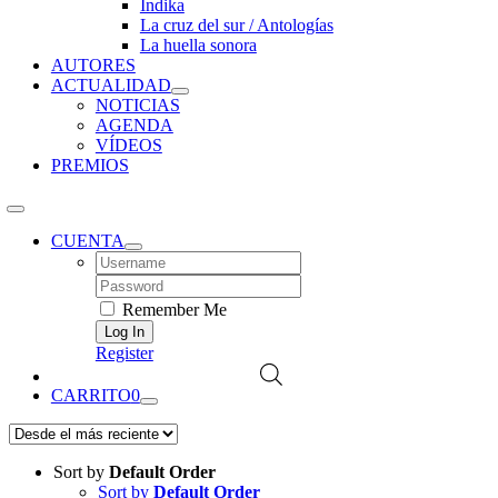
Índika
La cruz del sur / Antologías
La huella sonora
AUTORES
ACTUALIDAD
NOTICIAS
AGENDA
VÍDEOS
PREMIOS
CUENTA
Username:
Password:
Remember Me
Register
CARRITO
0
Sort by
Default Order
Sort by
Default Order