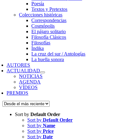
Poesía
Textos y Pretextos
Colecciones históricas
Correspondencias
Cosmópolis
El pájaro solitario
Filosofía Clásicos
Filosofías
Índika
La cruz del sur / Antologías
La huella sonora
AUTORES
ACTUALIDAD
NOTICIAS
AGENDA
VÍDEOS
PREMIOS
Sort by
Default Order
Sort by
Default Order
Sort by
Name
Sort by
Price
Sort by
Date