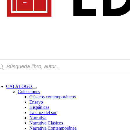
squeda
oductos
oggle
avigation
CATÁLOGO
Colecciones
Clásicos contemporáneos
Ensayo
Hispánicas
La cruz del sur
Narrativa
Narrativa Clásicos
Narrativa Contemporánea