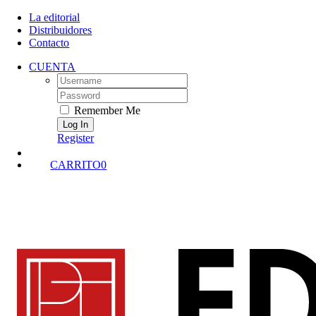
Skip
La editorial
to
Distribuidores
content
Contacto
CUENTA
Username:
Password:
Remember Me
Register
CARRITO
0