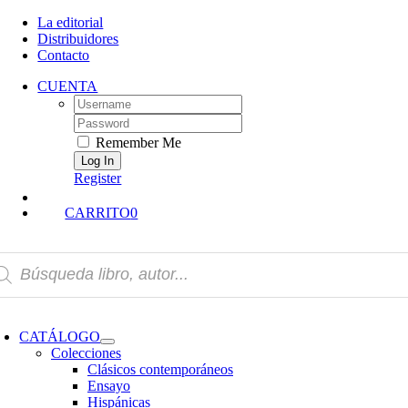
Skip
La editorial
to
Distribuidores
content
Contacto
CUENTA
Username:
Password:
Remember Me
Register
CARRITO
0
squeda
oductos
oggle
avigation
CATÁLOGO
Colecciones
Clásicos contemporáneos
Ensayo
Hispánicas