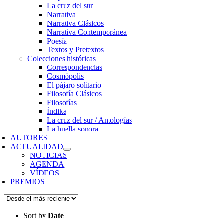
La cruz del sur
Narrativa
Narrativa Clásicos
Narrativa Contemporánea
Poesía
Textos y Pretextos
Colecciones históricas
Correspondencias
Cosmópolis
El pájaro solitario
Filosofía Clásicos
Filosofías
Índika
La cruz del sur / Antologías
La huella sonora
AUTORES
ACTUALIDAD
NOTICIAS
AGENDA
VÍDEOS
PREMIOS
Sort by
Date