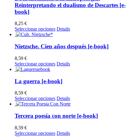
variantes.
Reinterpretando el dualismo de Descartes [e-
página
Las
de
book]
opciones
producto
se
8,25
€
pueden
Este
Seleccionar opciones
Details
elegir
producto
en
tiene
la
múltiples
Nietzsche. Cien años después [e-book]
página
variantes.
de
Las
producto
8,59
€
opciones
Este
Seleccionar opciones
Details
se
producto
pueden
tiene
elegir
múltiples
La guerra [e-book]
en
variantes.
la
Las
8,59
€
página
opciones
Este
Seleccionar opciones
Details
de
se
producto
producto
pueden
tiene
elegir
múltiples
Tercera poesía con norte [e-book]
en
variantes.
la
Las
8,59
€
página
opciones
Este
Seleccionar opciones
Details
de
se