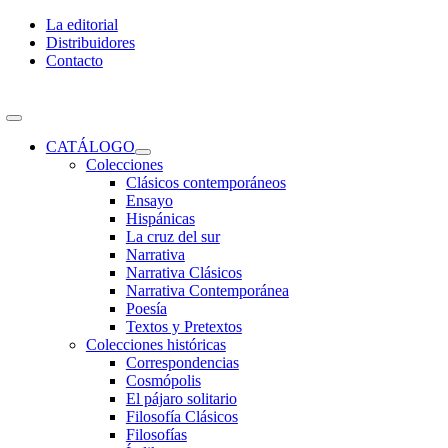
Skip
La editorial
to
Distribuidores
content
Contacto
Toggle
Navigation
CATÁLOGO
Colecciones
Clásicos contemporáneos
Ensayo
Hispánicas
La cruz del sur
Narrativa
Narrativa Clásicos
Narrativa Contemporánea
Poesía
Textos y Pretextos
Colecciones históricas
Correspondencias
Cosmópolis
El pájaro solitario
Filosofía Clásicos
Filosofías