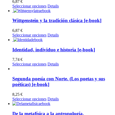
6,87
€
Este
Seleccionar opciones
Details
producto
tiene
múltiples
Wittgenstein y la tradición clásica [e-book]
variantes.
Las
6,87
€
opciones
Este
Seleccionar opciones
Details
se
producto
pueden
tiene
elegir
múltiples
Identidad, individuo e historia [e-book]
en
variantes.
la
Las
7,74
€
página
opciones
Este
Seleccionar opciones
Details
de
se
producto
producto
pueden
tiene
elegir
múltiples
Segunda poesía con Norte. (Los poetas y sus
en
variantes.
poéticas) [e-book]
la
Las
página
opciones
8,25
€
de
se
Este
Seleccionar opciones
Details
producto
pueden
producto
elegir
tiene
en
múltiples
De la metafísica a la antropología.
la