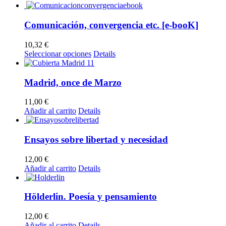
Comunicación, convergencia etc. [e-booK]
10,32
€
Este
Seleccionar opciones
Details
producto
tiene
múltiples
Madrid, once de Marzo
variantes.
Las
11,00
€
opciones
Añadir al carrito
Details
se
pueden
elegir
Ensayos sobre libertad y necesidad
en
la
12,00
€
página
Añadir al carrito
Details
de
producto
Hölderlin. Poesía y pensamiento
12,00
€
Añadir al carrito
Details