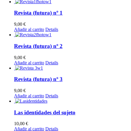
producto
producto
pueden
tiene
elegir
múltiples
Revista (futura) nº 1
en
variantes.
la
Las
9,00
€
página
opciones
Añadir al carrito
Details
de
se
producto
pueden
elegir
Revista (futura) nº 2
en
la
9,00
€
página
Añadir al carrito
Details
de
producto
Revista (futura) nº 3
9,00
€
Añadir al carrito
Details
Las identidades del sujeto
10,00
€
Añadir al carrito
Details