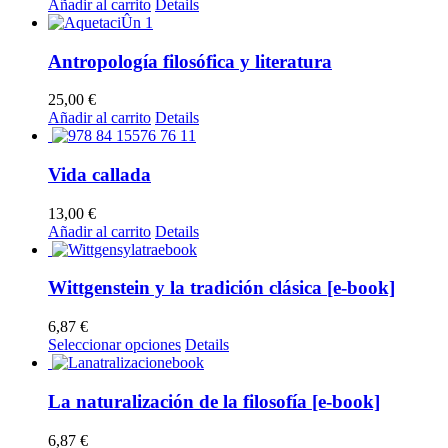
Añadir al carrito
Details
Antropología filosófica y literatura
25,00
€
Añadir al carrito
Details
Vida callada
13,00
€
Añadir al carrito
Details
Wittgenstein y la tradición clásica [e-book]
6,87
€
Este
Seleccionar opciones
Details
producto
tiene
múltiples
La naturalización de la filosofía [e-book]
variantes.
Las
6,87
€