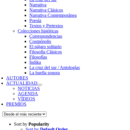
Narrativa
Narrativa Clásicos
Narrativa Contemporánea
Poesía
Textos y Pretextos
Colecciones históricas
Correspondencias
Cosmópolis
El pájaro solitario
Filosofía Clásicos
Filosofías
Índika
La cruz del sur / Antologías
La huella sonora
AUTORES
ACTUALIDAD
NOTICIAS
AGENDA
VÍDEOS
PREMIOS
Sort by
Popularity
Sort by
Default Order