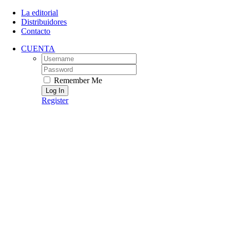
Skip
La editorial
to
Distribuidores
content
Contacto
CUENTA
Username:
Password:
Remember Me
Register