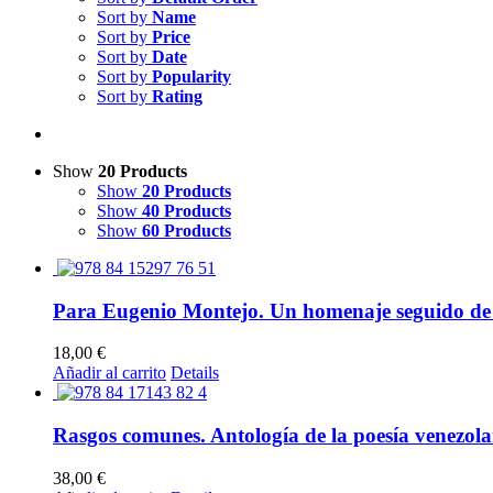
Sort by
Name
Sort by
Price
Sort by
Date
Sort by
Popularity
Sort by
Rating
Show
20 Products
Show
20 Products
Show
40 Products
Show
60 Products
Para Eugenio Montejo. Un homenaje seguido de 
18,00
€
Añadir al carrito
Details
Rasgos comunes. Antología de la poesía venezola
38,00
€