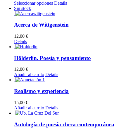
opciones
Este
Seleccionar opciones
Details
se
producto
Sin stock
pueden
tiene
elegir
múltiples
en
variantes.
Acerca de Wittgenstein
la
Las
página
opciones
12,00
€
de
se
Details
producto
pueden
elegir
en
Hölderlin. Poesía y pensamiento
la
página
12,00
€
de
Añadir al carrito
Details
producto
Realismo y experiencia
15,00
€
Añadir al carrito
Details
Antología de poesía checa contemporánea