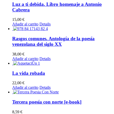
múltiples
Luz a ti debida. Libro homenaje a Antonio
variantes.
Cabrera
Las
opciones
15,00
€
se
Añadir al carrito
Details
pueden
elegir
en
Rasgos comunes. Antología de la poesía
la
venezolana del siglo XX
página
de
producto
38,00
€
Añadir al carrito
Details
La vida robada
22,00
€
Añadir al carrito
Details
Tercera poesía con norte [e-book]
8,59
€