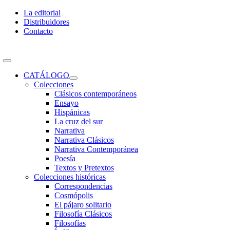
Skip
La editorial
to
Distribuidores
content
Contacto
Toggle
Navigation
CATÁLOGO
Colecciones
Clásicos contemporáneos
Ensayo
Hispánicas
La cruz del sur
Narrativa
Narrativa Clásicos
Narrativa Contemporánea
Poesía
Textos y Pretextos
Colecciones históricas
Correspondencias
Cosmópolis
El pájaro solitario
Filosofía Clásicos
Filosofías