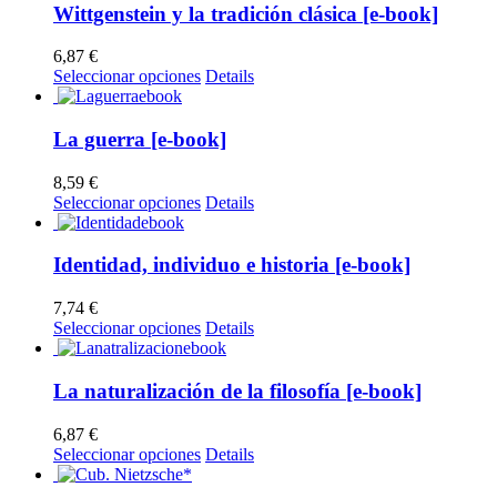
Wittgenstein y la tradición clásica [e-book]
6,87
€
Este
Seleccionar opciones
Details
producto
tiene
múltiples
La guerra [e-book]
variantes.
Las
8,59
€
opciones
Este
Seleccionar opciones
Details
se
producto
pueden
tiene
elegir
múltiples
Identidad, individuo e historia [e-book]
en
variantes.
la
Las
7,74
€
página
opciones
Este
Seleccionar opciones
Details
de
se
producto
producto
pueden
tiene
elegir
múltiples
La naturalización de la filosofía [e-book]
en
variantes.
la
Las
6,87
€
página
opciones
Este
Seleccionar opciones
Details
de
se
producto
producto
pueden
tiene