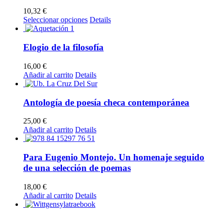
Las
10,32
€
opciones
Este
Seleccionar opciones
Details
se
producto
pueden
tiene
elegir
múltiples
Elogio de la filosofía
en
variantes.
la
Las
16,00
€
página
opciones
Añadir al carrito
Details
de
se
producto
pueden
elegir
Antología de poesía checa contemporánea
en
la
25,00
€
página
Añadir al carrito
Details
de
producto
Para Eugenio Montejo. Un homenaje seguido
de una selección de poemas
18,00
€
Añadir al carrito
Details