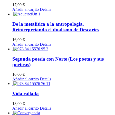
la
17,00
€
página
Añadir al carrito
Details
de
producto
De la metafísica a la antropología.
Reinterpretando el dualismo de Descartes
16,00
€
Añadir al carrito
Details
Segunda poesía con Norte (Los poetas y sus
poéticas)
16,00
€
Añadir al carrito
Details
Vida callada
13,00
€
Añadir al carrito
Details