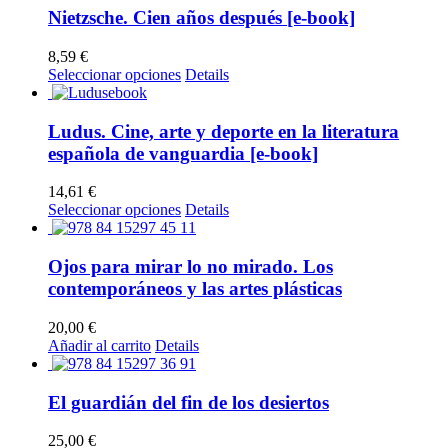
elegir
múltiples
Nietzsche. Cien años después [e-book]
en
variantes.
la
Las
8,59
€
página
opciones
Este
Seleccionar opciones
Details
de
se
producto
producto
pueden
tiene
elegir
múltiples
Ludus. Cine, arte y deporte en la literatura
en
variantes.
española de vanguardia [e-book]
la
Las
página
opciones
14,61
€
de
se
Este
Seleccionar opciones
Details
producto
pueden
producto
elegir
tiene
en
múltiples
Ojos para mirar lo no mirado. Los
la
variantes.
contemporáneos y las artes plásticas
página
Las
de
opciones
producto
20,00
€
se
Añadir al carrito
Details
pueden
elegir
en
El guardián del fin de los desiertos
la
página
25,00
€
de