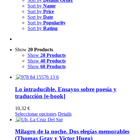
Sort by
Default Order
Sort by
Name
Sort by
Price
Sort by
Date
Sort by
Popularity
Sort by
Rating
Show
20 Products
Show
20 Products
Show
40 Products
Show
60 Products
Lo intraducible. Ensayos sobre poesía y
traducción [e-book]
10,32
€
Este
Seleccionar opciones
Details
producto
tiene
múltiples
Milagro de la noche. Dos elegías memorables
variantes.
(Thomas Gray y Victor Hugo)