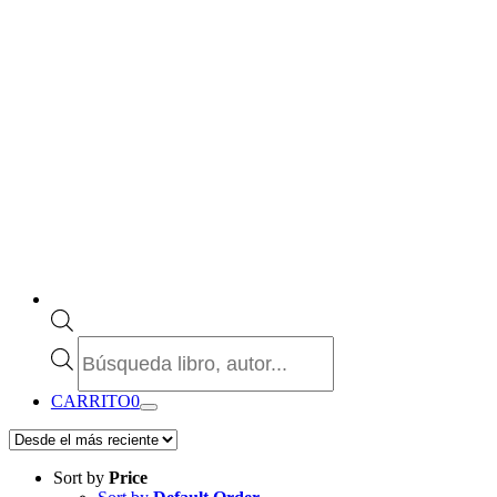
Búsqueda
de
productos
CARRITO
0
Sort by
Price