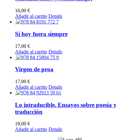
Las
opciones
16,00
€
se
Añadir al carrito
Details
pueden
elegir
en
Si hoy fuera siempre
la
página
17,00
€
de
Añadir al carrito
Details
producto
Virgen de proa
17,00
€
Añadir al carrito
Details
Lo intraducible. Ensayos sobre poesía y
traducción
18,00
€
Añadir al carrito
Details