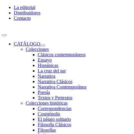
Skip
La editorial
to
Distribuidores
content
Contacto
Toggle
Navigation
CATÁLOGO
Colecciones
Clásicos contemporáneos
Ensayo
Hispánicas
La cruz del sur
Narrativa
Narrativa Clásicos
Narrativa Contemporánea
Poesía
Textos y Pretextos
Colecciones históricas
Correspondencias
Cosmópolis
El pájaro solitario
Filosofía Clásicos
Filosofías