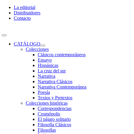
Skip
La editorial
to
Distribuidores
content
Contacto
Toggle
Navigation
CATÁLOGO
Colecciones
Clásicos contemporáneos
Ensayo
Hispánicas
La cruz del sur
Narrativa
Narrativa Clásicos
Narrativa Contemporánea
Poesía
Textos y Pretextos
Colecciones históricas
Correspondencias
Cosmópolis
El pájaro solitario
Filosofía Clásicos
Filosofías