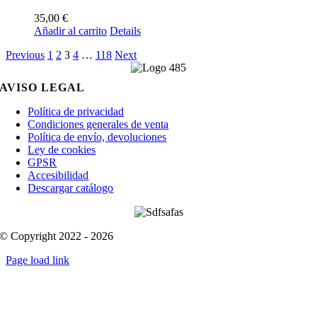
35,00
€
Añadir al carrito
Details
Previous
1
2
3
4
…
118
Next
AVISO LEGAL
Política de privacidad
Condiciones generales de venta
Política de envío, devoluciones
Ley de cookies
GPSR
Accesibilidad
Descargar catálogo
© Copyright 2022 - 2026
Page load link
Go
to
Top