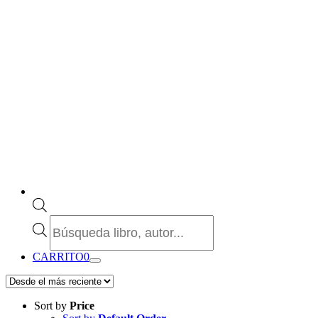
Búsqueda
de
productos
CARRITO
0
Sort by
Price