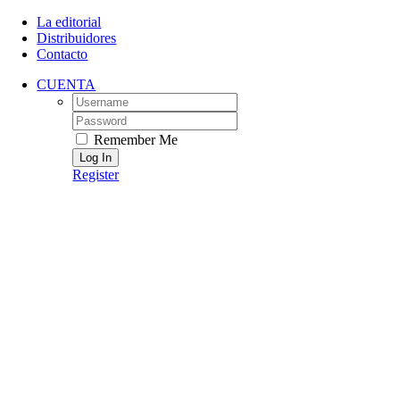
Skip
La editorial
to
Distribuidores
content
Contacto
CUENTA
Username:
Password:
Remember Me
Register