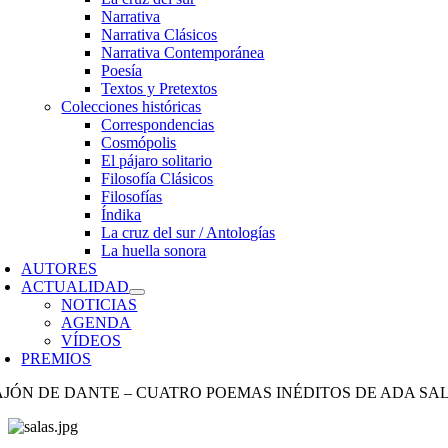
Narrativa
Narrativa Clásicos
Narrativa Contemporánea
Poesía
Textos y Pretextos
Colecciones históricas
Correspondencias
Cosmópolis
El pájaro solitario
Filosofía Clásicos
Filosofías
Índika
La cruz del sur / Antologías
La huella sonora
AUTORES
ACTUALIDAD
NOTICIAS
AGENDA
VÍDEOS
PREMIOS
AJÓN DE DANTE – CUATRO POEMAS INÉDITOS DE ADA SA