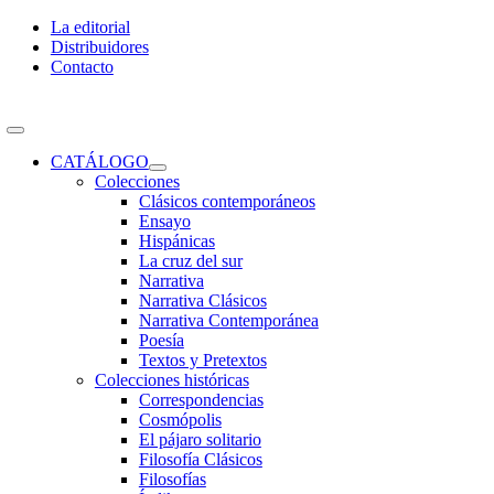
Skip
La editorial
to
Distribuidores
content
Contacto
Toggle
Navigation
CATÁLOGO
Colecciones
Clásicos contemporáneos
Ensayo
Hispánicas
La cruz del sur
Narrativa
Narrativa Clásicos
Narrativa Contemporánea
Poesía
Textos y Pretextos
Colecciones históricas
Correspondencias
Cosmópolis
El pájaro solitario
Filosofía Clásicos
Filosofías