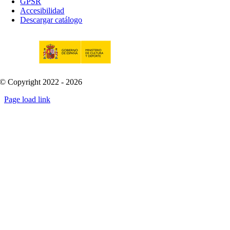
GPSR
Accesibilidad
Descargar catálogo
© Copyright 2022 - 2026
Page load link
Go
to
Top