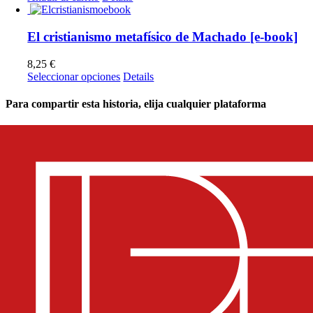
El cristianismo metafísico de Machado [e-book]
8,25
€
Este
Seleccionar opciones
Details
producto
tiene
Para compartir esta historia, elija cualquier plataforma
múltiples
variantes.
Facebook
X
Reddit
LinkedIn
WhatsApp
Telegram
Tumblr
Pinterest
Vk
Xing
Email
Las
opciones
se
pueden
elegir
en
la
página
de
producto