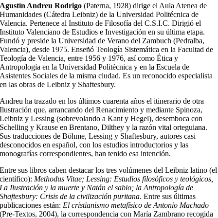
Agustín Andreu Rodrigo
(Paterna, 1928) dirige el Aula Atenea de
Humanidades (Cátedra Leibniz) de la Universidad Politécnica de
Valencia. Pertenece al Instituto de Filosofía del C.S.I.C. Dirigió el
Instituto Valenciano de Estudios e Investigación en su última etapa.
Fundó y preside la Universidad de Verano del Zambuch (Pedralba,
Valencia), desde 1975. Enseñó Teología Sistemática en la Facultad de
Teología de Valencia, entre 1956 y 1976, así como Ética y
Antropología en la Universidad Politécnica y en la Escuela de
Asistentes Sociales de la misma ciudad. Es un reconocido especialista
en las obras de Leibniz y Shaftesbury.
Andreu ha trazado en los últimos cuarenta años el itinerario de otra
Ilustración que, arrancando del Renacimiento y mediante Spinoza,
Leibniz y Lessing (sobrevolando a Kant y Hegel), desemboca con
Schelling y Krause en Brentano, Dilthey y la razón vital orteguiana.
Sus traducciones de Böhme, Lessing y Shaftesbury, autores casi
desconocidos en español, con los estudios introductorios y las
monografías correspondientes, han tenido esa intención.
Entre sus libros caben destacar los tres volúmenes del Leibniz latino (el
científico):
Methodus Vitae; Lessing: Estudios filosóficos y teológicos,
La Ilustración y la muerte y Natán el sabio; la Antropología de
Shaftesbury: Crisis de la civilización puritana
. Entre sus últimas
publicaciones están:
El cristianismo metafísico de Antonio Machado
(Pre-Textos, 2004), la correspondencia con María Zambrano recogida