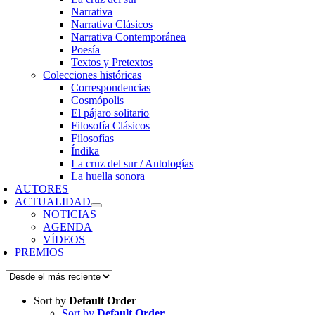
Narrativa
Narrativa Clásicos
Narrativa Contemporánea
Poesía
Textos y Pretextos
Colecciones históricas
Correspondencias
Cosmópolis
El pájaro solitario
Filosofía Clásicos
Filosofías
Índika
La cruz del sur / Antologías
La huella sonora
AUTORES
ACTUALIDAD
NOTICIAS
AGENDA
VÍDEOS
PREMIOS
Sort by
Default Order
Sort by
Default Order