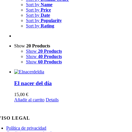
Sort by
Name
Sort by
Price
Sort by
Date
Sort by
Popularity
Sort by
Rating
Show
20 Products
Show
20 Products
Show
40 Products
Show
60 Products
El nacer del día
15,00
€
Añadir al carrito
Details
VISO LEGAL
Política de privacidad