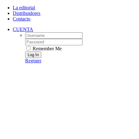
Skip
La editorial
to
Distribuidores
content
Contacto
CUENTA
Username:
Password:
Remember Me
Register