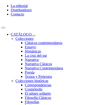
Skip
La editorial
to
Distribuidores
content
Contacto
Toggle
Navigation
CATÁLOGO
Colecciones
Clásicos contemporáneos
Ensayo
Hispánicas
La cruz del sur
Narrativa
Narrativa Clásicos
Narrativa Contemporánea
Poesía
Textos y Pretextos
Colecciones históricas
Correspondencias
Cosmópolis
El pájaro solitario
Filosofía Clásicos
Filosofías