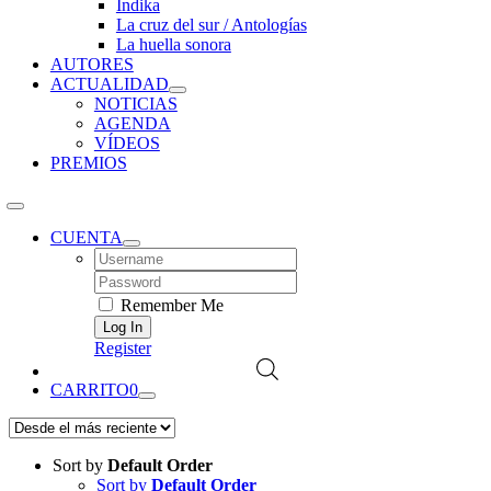
Índika
La cruz del sur / Antologías
La huella sonora
AUTORES
ACTUALIDAD
NOTICIAS
AGENDA
VÍDEOS
PREMIOS
CUENTA
Username:
Password:
Remember Me
Register
CARRITO
0
Sort by
Default Order
Sort by
Default Order