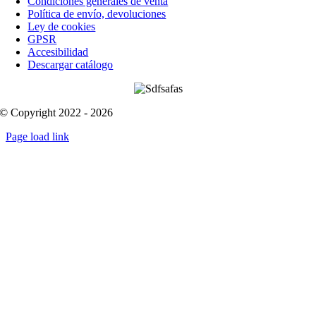
Condiciones generales de venta
Política de envío, devoluciones
Ley de cookies
GPSR
Accesibilidad
Descargar catálogo
© Copyright 2022 - 2026
Page load link
Go
to
Top