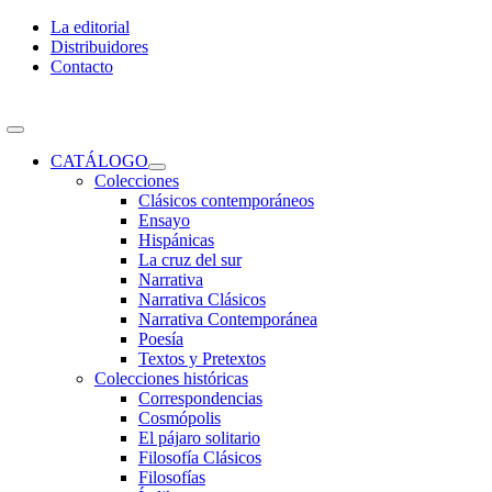
Skip
La editorial
to
Distribuidores
content
Contacto
Toggle
Navigation
CATÁLOGO
Colecciones
Clásicos contemporáneos
Ensayo
Hispánicas
La cruz del sur
Narrativa
Narrativa Clásicos
Narrativa Contemporánea
Poesía
Textos y Pretextos
Colecciones históricas
Correspondencias
Cosmópolis
El pájaro solitario
Filosofía Clásicos
Filosofías