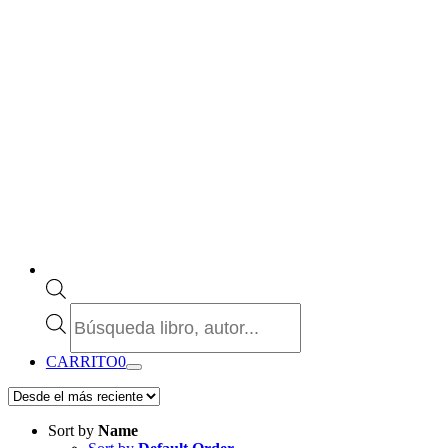
Búsqueda
de
productos
CARRITO
0
Sort by
Name