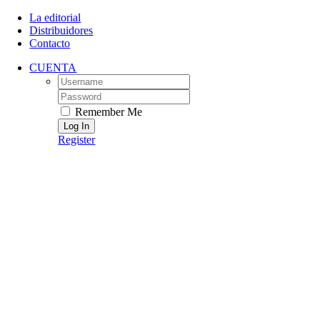
Skip
La editorial
to
Distribuidores
content
Contacto
CUENTA
Username:
Password:
Remember Me
Register