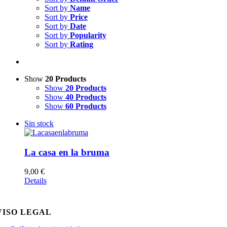
Sort by
Name
Sort by
Price
Sort by
Date
Sort by
Popularity
Sort by
Rating
Show
20 Products
Show
20 Products
Show
40 Products
Show
60 Products
Sin stock
La casa en la bruma
9,00
€
Details
VISO LEGAL