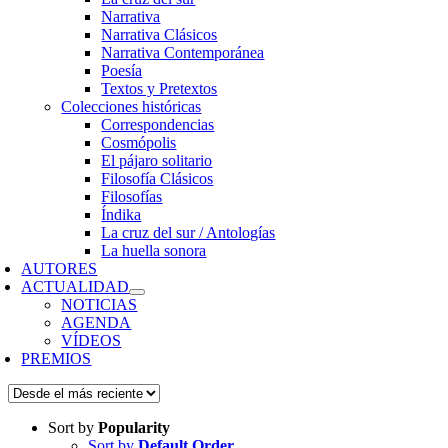
Narrativa
Narrativa Clásicos
Narrativa Contemporánea
Poesía
Textos y Pretextos
Colecciones históricas
Correspondencias
Cosmópolis
El pájaro solitario
Filosofía Clásicos
Filosofías
Índika
La cruz del sur / Antologías
La huella sonora
AUTORES
ACTUALIDAD
NOTICIAS
AGENDA
VÍDEOS
PREMIOS
Sort by
Popularity
Sort by
Default Order