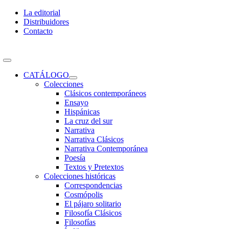
Skip
La editorial
to
Distribuidores
content
Contacto
Toggle
Navigation
CATÁLOGO
Colecciones
Clásicos contemporáneos
Ensayo
Hispánicas
La cruz del sur
Narrativa
Narrativa Clásicos
Narrativa Contemporánea
Poesía
Textos y Pretextos
Colecciones históricas
Correspondencias
Cosmópolis
El pájaro solitario
Filosofía Clásicos
Filosofías