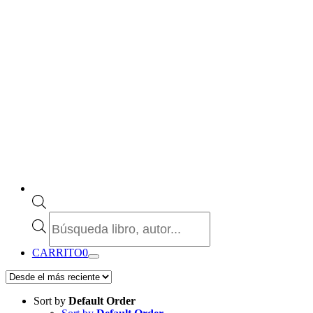
Búsqueda
de
productos
CARRITO
0
Sort by
Default Order