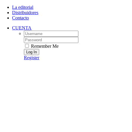
Skip
La editorial
to
Distribuidores
content
Contacto
CUENTA
Username:
Password:
Remember Me
Register