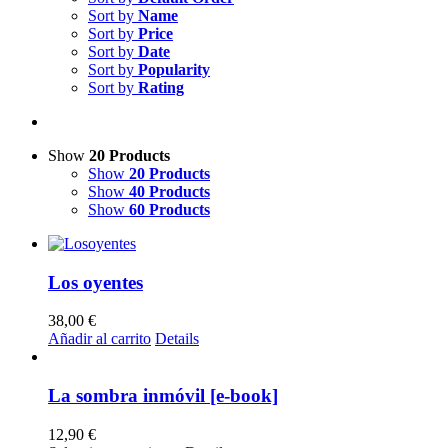
Sort by
Name
Sort by
Price
Sort by
Date
Sort by
Popularity
Sort by
Rating
Show
20 Products
Show
20 Products
Show
40 Products
Show
60 Products
Los oyentes
38,00
€
Añadir al carrito
Details
La sombra inmóvil [e-book]
12,90
€