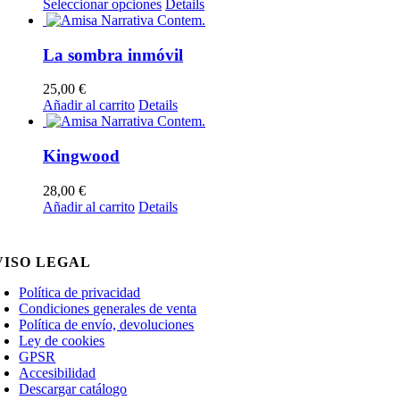
Este
Seleccionar opciones
Details
producto
tiene
múltiples
La sombra inmóvil
variantes.
Las
25,00
€
opciones
Añadir al carrito
Details
se
pueden
elegir
Kingwood
en
la
28,00
€
página
Añadir al carrito
Details
de
producto
VISO LEGAL
Política de privacidad
Condiciones generales de venta
Política de envío, devoluciones
Ley de cookies
GPSR
Accesibilidad
Descargar catálogo