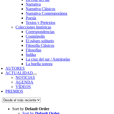
Narrativa
Narrativa Clásicos
Narrativa Contemporánea
Poesía
Textos y Pretextos
Colecciones históricas
Correspondencias
Cosmópolis
El pájaro solitario
Filosofía Clásicos
Filosofías
Índika
La cruz del sur / Antologías
La huella sonora
AUTORES
ACTUALIDAD
NOTICIAS
AGENDA
VÍDEOS
PREMIOS
Sort by
Default Order
Sort by
Default Order