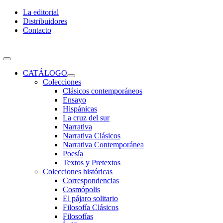
Skip
La editorial
to
Distribuidores
content
Contacto
Toggle
Navigation
CATÁLOGO
Colecciones
Clásicos contemporáneos
Ensayo
Hispánicas
La cruz del sur
Narrativa
Narrativa Clásicos
Narrativa Contemporánea
Poesía
Textos y Pretextos
Colecciones históricas
Correspondencias
Cosmópolis
El pájaro solitario
Filosofía Clásicos
Filosofías