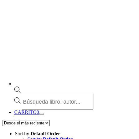
Búsqueda
de
productos
CARRITO
0
Sort by
Default Order